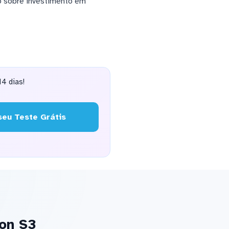
o sobre investimento em
4 dias!
eu Teste Grátis
on S3