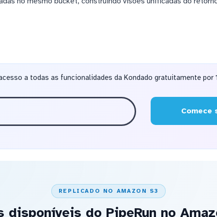
adas no mesmo bucket, construindo visões unificadas do retorn
acesso a todas as funcionalidades da Kondado gratuitamente por 1
Comece s
REPLICADO NO AMAZON S3
s disponíveis do PipeRun no Amaz