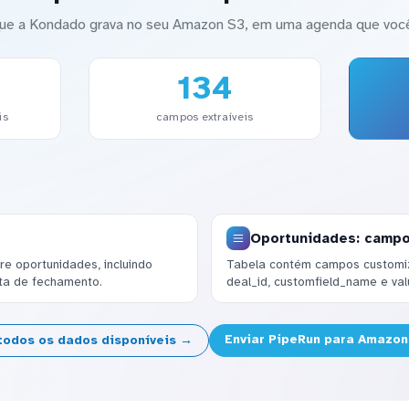
ue a Kondado grava no seu Amazon S3, em uma agenda que você
134
is
campos extraíveis
Oportunidades: camp
e oportunidades, incluindo
Tabela contém campos customi
ata de fechamento.
deal_id, customfield_name e val
Enviar PipeRun para Amazon
todos os dados disponíveis →