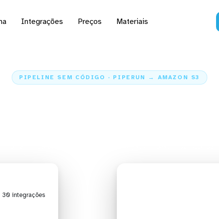
na
Integrações
Preços
Materiais
PIPELINE SEM CÓDIGO · PIPERUN → AMAZON S3
 dados do PipeRun para
S3
Home
Conectores
PipeRun
Integração PipeRun + Amazon S3
| 30 integrações