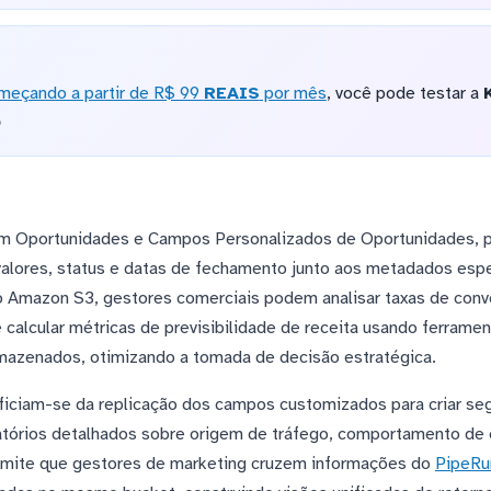
meçando a partir de R$ 99
REAIS
por mês
, você pode testar a
o
uem Oportunidades e Campos Personalizados de Oportunidades, p
valores, status e datas de fechamento junto aos metadados espec
Amazon S3, gestores comerciais podem analisar taxas de conver
 calcular métricas de previsibilidade de receita usando ferram
mazenados, otimizando a tomada de decisão estratégica.
iciam-se da replicação dos campos customizados para criar s
latórios detalhados sobre origem de tráfego, comportamento d
ermite que gestores de marketing cruzem informações do
PipeRu