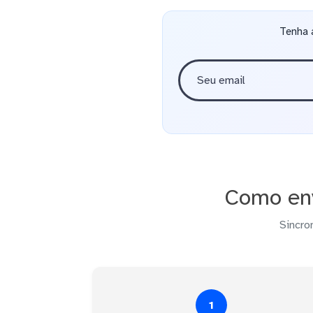
Tenha 
Como env
Sincro
1