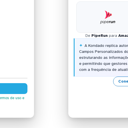
De
PipeRun
para
Amaz
A Kondado replica aut
Campos Personalizados do
estruturando as informaçõ
e permitindo que gestores
com a frequência de atual
Cone
ermos de uso
e