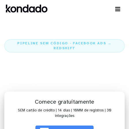
PIPELINE SEM CÓDIGO · FACEBOOK ADS →
REDSHIFT
Envie os dados do Facebook Ads
para o Redshift
Home
Conectores
Facebook Ads
Integração Facebook Ads + Redshift
Comece gratuitamente
SEM cartão de crédito | 14 dias | 10MM de registros | 30
integrações