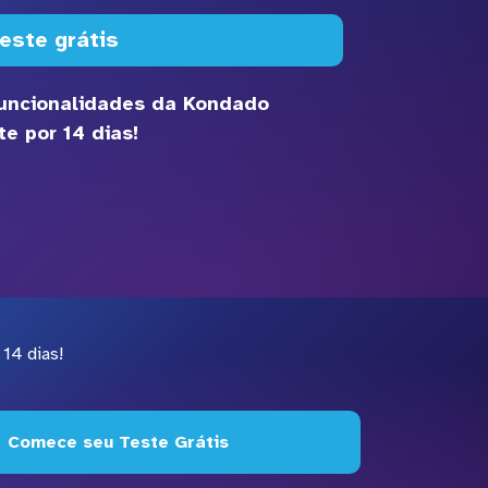
este grátis
funcionalidades da Kondado
e por 14 dias!
14 dias!
Comece seu Teste Grátis