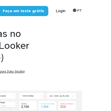
PT
Faça um teste grátis
Login
as no
Looker
)
gora Data Studio)