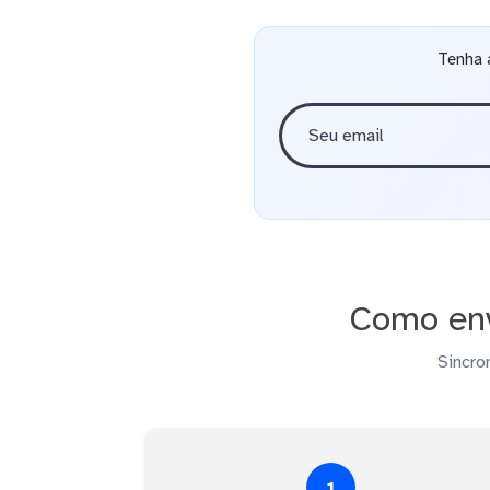
Tenha 
Como env
Sincro
1