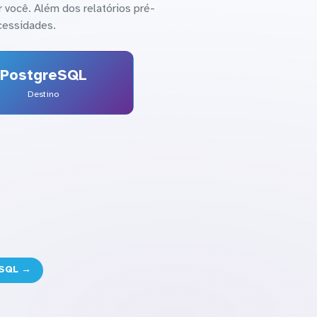
 você. Além dos relatórios pré-
cessidades.
PostgreSQL
Destino
eSQL →