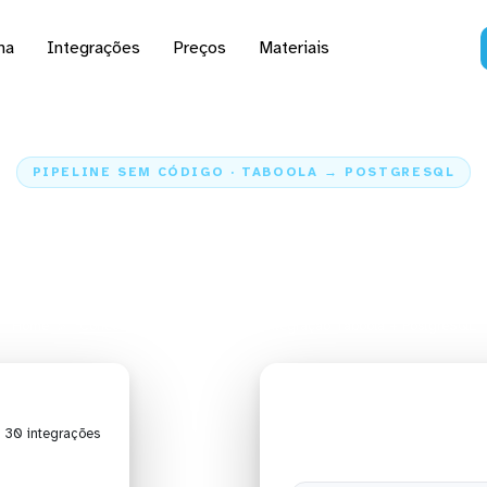
na
Integrações
Preços
Materiais
PIPELINE SEM CÓDIGO · TABOOLA → POSTGRESQL
e os dados do Taboola p
PostgreSQL
Home
Conectores
Taboola
Integração Taboola + PostgreSQL
| 30 integrações