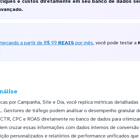
liques e custos diretamente em seu banco de dados s
avançado.
meçando a partir de R$ 99
REAIS
por mês
, você pode testar a
o
nálise
icas por Campanha, Site e Dia, você replica métricas detalhadas
. Gestores de tráfego podem analisar o desempenho granular d
o CTR, CPC e ROAS diretamente no banco de dados para otimizar
dem cruzar essas informações com dados internos de conversão 
uição personalizados e relatórios de performance unificados qu