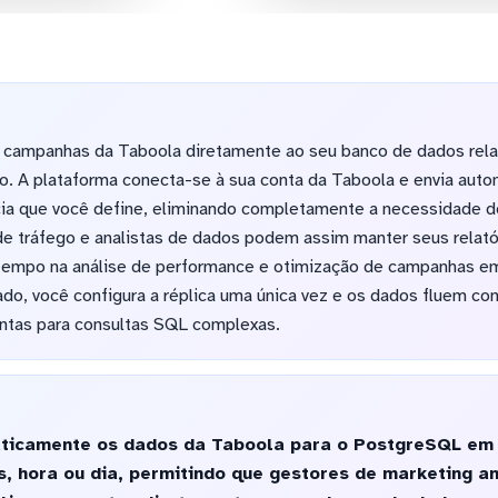
e campanhas da Taboola diretamente ao seu banco de dados rela
no. A plataforma conecta-se à sua conta da Taboola e envia aut
a que você define, eliminando completamente a necessidade d
de tráfego e analistas de dados podem assim manter seus relat
tempo na análise de performance e otimização de campanhas em
do, você configura a réplica uma única vez e os dados fluem c
ontas para consultas SQL complexas.
ticamente os dados da Taboola para o PostgreSQL em h
s, hora ou dia, permitindo que gestores de marketing a