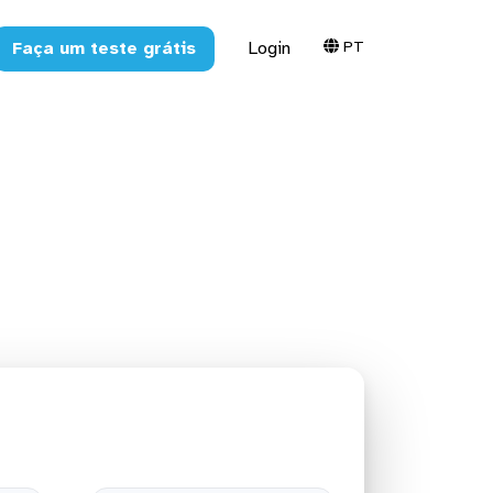
PT
Faça um teste grátis
Login
ara o