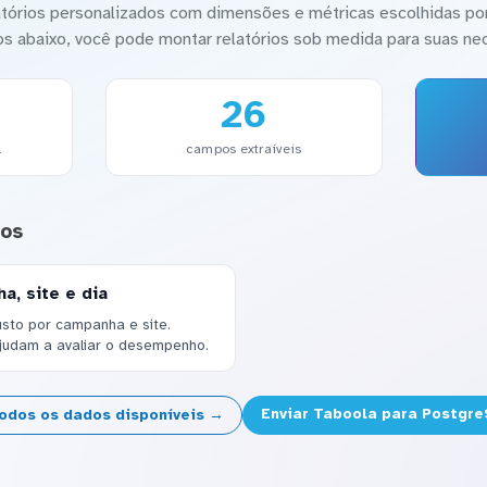
latórios personalizados com dimensões e métricas escolhidas por
os abaixo, você pode montar relatórios sob medida para suas ne
26
l
campos extraíveis
dos
a, site e dia
usto por campanha e site.
judam a avaliar o desempenho.
Enviar Taboola para Postgr
todos os dados disponíveis →