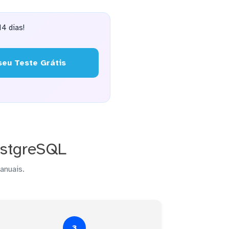
4 dias!
eu Teste Grátis
ostgreSQL
anuais.
3