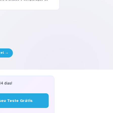
cel →
4 dias!
eu Teste Grátis