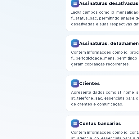
Assinaturas desativadas
Inclui campos como id_mensalidad
fl_status_sac, permitindo análise 
desativadas e suas respectivas da
Assinaturas: detalhamen
Contém informações como id_produ
fl_periodicidade_mens, permitindo 
geram cobranças recorrentes.
Clientes
Apresenta dados como st_nome_sa
st_telefone_sac, essenciais para 
de clientes e comunicação.
Contas bancárias
Contém informações como id_cont
st_agencia_cb, essenciais para a g