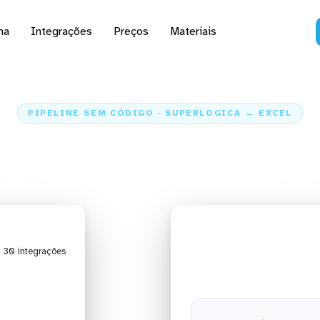
na
Integrações
Preços
Materiais
PIPELINE SEM CÓDIGO · SUPERLOGICA → EXCEL
dados da Superlogica pa
Home
Conectores
Superlogica
Integração Superlogica + Excel
| 30 integrações