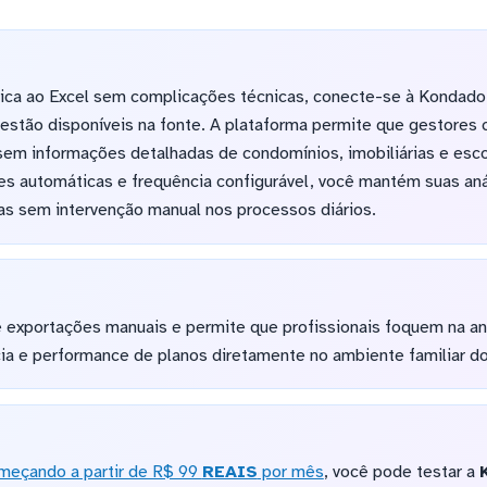
ica ao Excel sem complicações técnicas, conecte-se à Kondado 
gestão disponíveis na fonte. A plataforma permite que gestores 
em informações detalhadas de condomínios, imobiliárias e esco
es automáticas e frequência configurável, você mantém suas aná
as sem intervenção manual nos processos diários.
e exportações manuais e permite que profissionais foquem na an
ia e performance de planos diretamente no ambiente familiar do
meçando a partir de R$ 99
REAIS
por mês
, você pode testar a