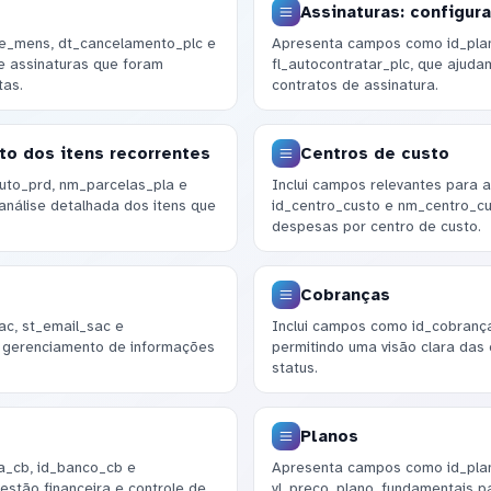
Assinaturas: configur
e_mens, dt_cancelamento_plc e
Apresenta campos como id_plano
de assinaturas que foram
fl_autocontratar_plc, que ajud
tas.
contratos de assinatura.
to dos itens recorrentes
Centros de custo
to_prd, nm_parcelas_pla e
Inclui campos relevantes para a
análise detalhada dos itens que
id_centro_custo e nm_centro_cus
despesas por centro de custo.
Cobranças
c, st_email_sac e
Inclui campos como id_cobrança
o gerenciamento de informações
permitindo uma visão clara das
status.
Planos
a_cb, id_banco_cb e
Apresenta campos como id_plan
estão financeira e controle de
vl_preco_plano, fundamentais p