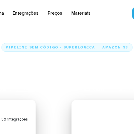
na
Integrações
Preços
Materiais
PIPELINE SEM CÓDIGO · SUPERLOGICA → AMAZON S3
os dados da Superlogica
Amazon S3
ome
Conectores
Superlogica
Integração Superlogica + Amazon 
| 30 integrações