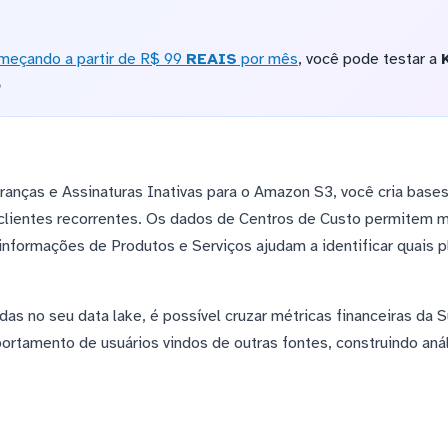
meçando a partir de R$ 99
REAIS
por mês
, você pode testar a
o
ranças e Assinaturas Inativas para o Amazon S3, você cria bases
e clientes recorrentes. Os dados de Centros de Custo permitem 
informações de Produtos e Serviços ajudam a identificar quais p
as no seu data lake, é possível cruzar métricas financeiras da
tamento de usuários vindos de outras fontes, construindo anál