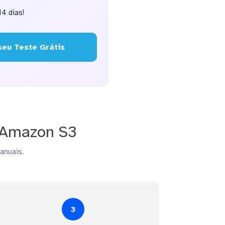
4 dias!
eu Teste Grátis
 Amazon S3
anuais.
3