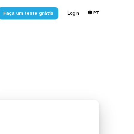
PT
Faça um teste grátis
Login
 para o
S3