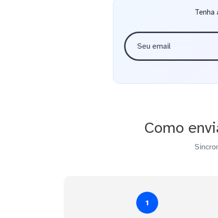
Tenha 
Como envi
Sincro
1