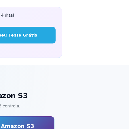
4 dias!
eu Teste Grátis
azon S3
 controla.
Amazon S3