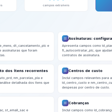
is
campos extraíveis
Assinaturas: configur
e_mens, dt_cancelamento_plc e
Apresenta campos como id_plano
de assinaturas que foram
fl_autocontratar_plc, que ajud
tas.
contratos de assinatura.
to dos itens recorrentes
Centros de custo
to_prd, nm_parcelas_pla e
Inclui campos relevantes para a
análise detalhada dos itens que
id_centro_custo e nm_centro_cus
despesas por centro de custo.
Cobranças
c, st_email_sac e
Inclui campos como id_cobrança