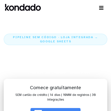
PIPELINE SEM CÓDIGO · LOJA INTEGRADA →
GOOGLE SHEETS
Envie os dados da Loja Integrada
para o Google Sheets
Home
Conectores
Loja Integrada
Integração Loja Integrada + Google Sheets
Comece gratuitamente
SEM cartão de crédito | 14 dias | 10MM de registros | 30
integrações