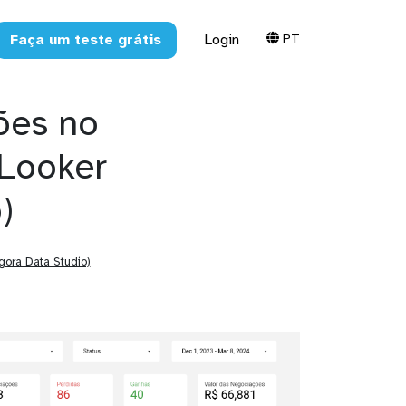
PT
Faça um teste grátis
Login
ões no
Looker
)
gora Data Studio)