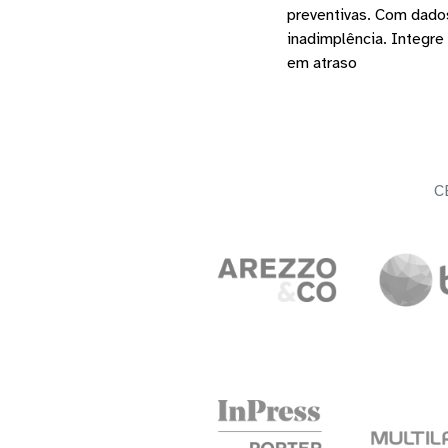
preventivas. Com dados
inadimplência. Integre
em atraso
C