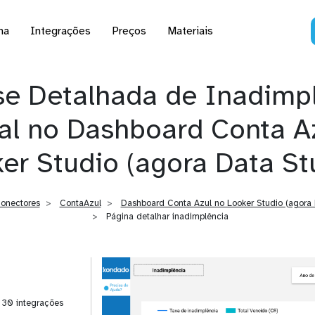
na
Integrações
Preços
Materiais
se Detalhada de Inadimp
l no Dashboard Conta A
er Studio (agora Data St
onectores
ContaAzul
Dashboard Conta Azul no Looker Studio (agora 
Página detalhar inadimplência
| 30 integrações