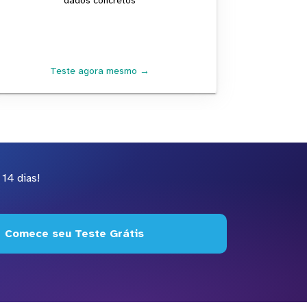
dados concretos
Teste agora mesmo →
14 dias!
Comece seu Teste Grátis