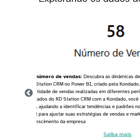
Visão geral de tick
dashboard RD Station C
através de filtros espe
Integrando seus dados
das vendas e o compor
suas táticas de vendas