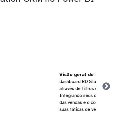
o 'Ticket Médio' do
por período, ajustável
traz para sua empresa.
ais sobre a eficiência
damentais para refinar
ição no mercado