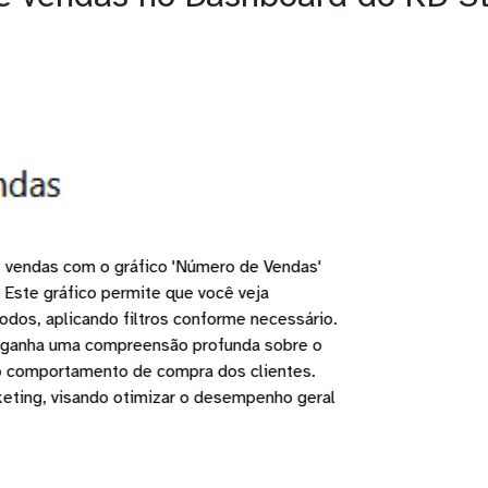
et médio
:
Aprimore sua estratégia de precificação com o gráfic
RM no Power BI. Esse recurso ilustra o valor médio das vendas 
cíficos, fornecendo uma visão precisa do valor que cada cliente 
 do RD Station CRM com a Kondado, você obtém insights essenci
tamento de gasto dos consumidores. Estas informações são fun
 e marketing, maximizando a rentabilidade e fortalecendo a pos
Saiba mais