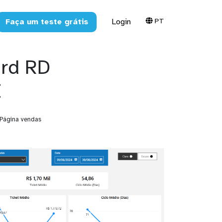
PT
Faça um teste grátis
Login
ard RD
I
Página vendas