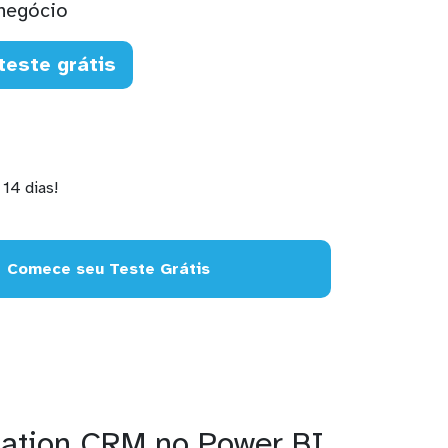
negócio
teste grátis
14 dias!
Comece seu Teste Grátis
tation CRM no Power BI