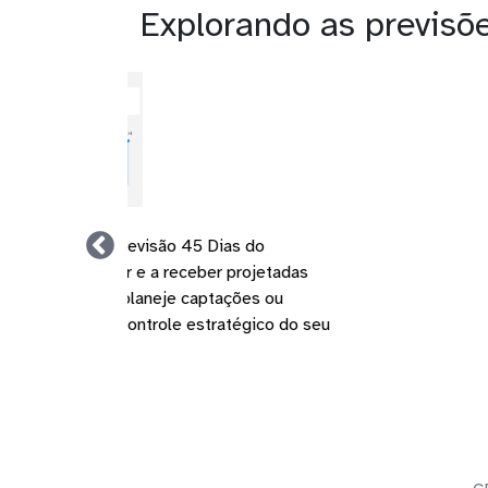
Explorando as previsõ
Gráfico previsão 15
dashboard Conta Azul n
projetadas para as pró
liquidez. Integre seus