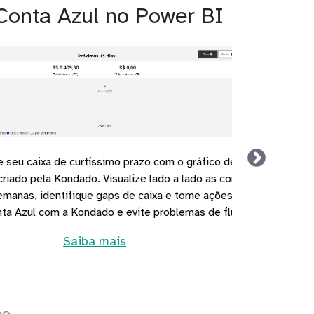
Conta Azul no Power BI
evisão 15 Dias do
 a pagar e a receber
diatas para garantir
de caixa