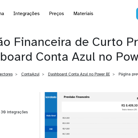
na
Integrações
Preços
Materiais
ão Financeira de Curto P
board Conta Azul no Pow
ectores
ContaAzul
Dashboard Conta Azul no Power BI
Página prev
| 30 integrações