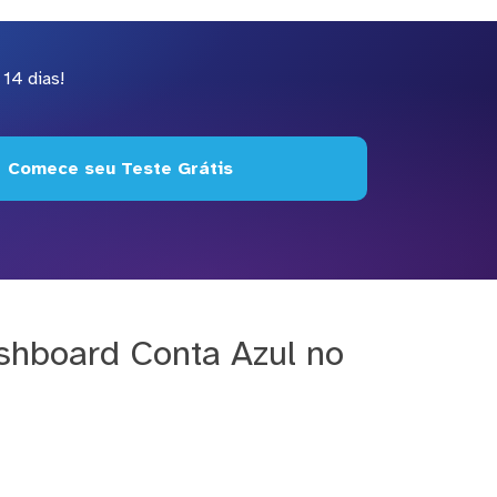
14 dias!
Comece seu Teste Grátis
shboard Conta Azul no