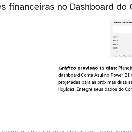
es financeiras no Dashboard do 
 dias
:
Planeje seu caixa de curtíssimo prazo com o gráfico de Pr
o Power BI criado pela Kondado. Visualize lado a lado as contas
ximas duas semanas, identifique gaps de caixa e tome ações ime
 dados do Conta Azul com a Kondado e evite problemas de fluxo 
Saiba mais