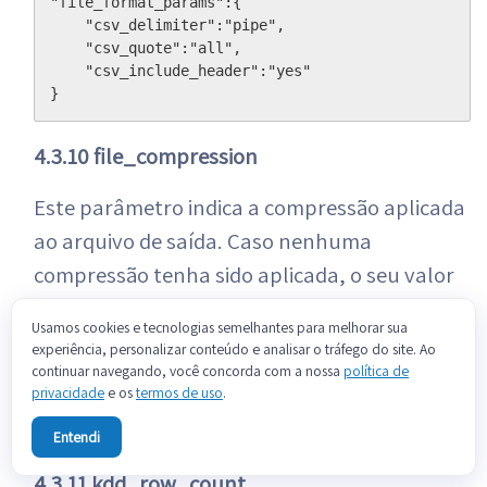
"file_format_params":{

    "csv_delimiter":"pipe",

    "csv_quote":"all",

    "csv_include_header":"yes"

}
4.3.10 file_compression
Este parâmetro indica a compressão aplicada
ao arquivo de saída. Caso nenhuma
compressão tenha sido aplicada, o seu valor
será "no".
Usamos cookies e tecnologias semelhantes para melhorar sua
experiência, personalizar conteúdo e analisar o tráfego do site. Ao
Exemplo:
continuar navegando, você concorda com a nossa
política de
privacidade
e os
termos de uso
.
"file_compression":"gzip"
Entendi
4.3.11 kdd_row_count