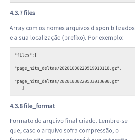
4.3.7 files
Array com os nomes arquivos disponibilizados
e a sua localização (prefixo). Por exemplo:
"files":[

"page_hits_deltas/20201030220519913118.gz",

"page_hits_deltas/20201030220533013600.gz"

   ]
4.3.8 file_format
Formato do arquivo final criado. Lembre-se
que, caso o arquivo sofra compressão, o
formato não corresponderá à sua extensão,