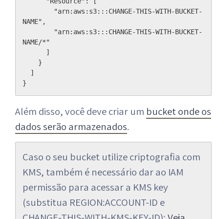
      "Resource": [

        "arn:aws:s3:::CHANGE-THIS-WITH-BUCKET-
NAME",

        "arn:aws:s3:::CHANGE-THIS-WITH-BUCKET-
NAME/*"

      ]

    }

  ]

Além disso, você deve criar um
bucket onde os
dados serão armazenados
.
Caso o seu bucket utilize criptografia com 
KMS, também é necessário dar ao IAM 
permissão para acessar a KMS key 
(substitua REGION:ACCOUNT-ID e 
CHANGE-THIS-WITH-KMS-KEY-ID): 
Veja 