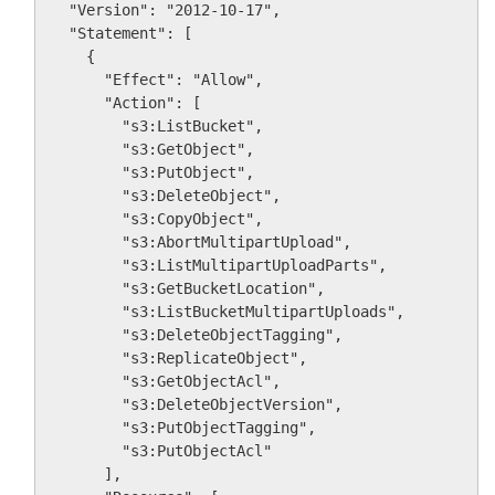
  "Version": "2012-10-17",

  "Statement": [

    {

      "Effect": "Allow",

      "Action": [

        "s3:ListBucket",

        "s3:GetObject",

        "s3:PutObject",

        "s3:DeleteObject",

        "s3:CopyObject",

        "s3:AbortMultipartUpload",

        "s3:ListMultipartUploadParts",

        "s3:GetBucketLocation",

        "s3:ListBucketMultipartUploads",

        "s3:DeleteObjectTagging",

        "s3:ReplicateObject",

        "s3:GetObjectAcl",

        "s3:DeleteObjectVersion",

        "s3:PutObjectTagging",

        "s3:PutObjectAcl"

      ],
