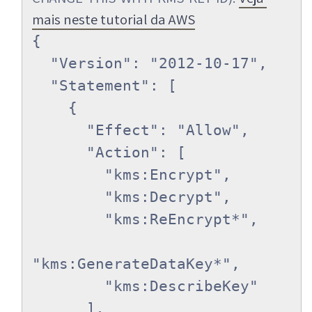
mais neste tutorial da AWS
{

  "Version": "2012-10-17",

  "Statement": [

    {

      "Effect": "Allow",

      "Action": [

        "kms:Encrypt",

        "kms:Decrypt",

        "kms:ReEncrypt*",

"kms:GenerateDataKey*",

        "kms:DescribeKey"

      ],
