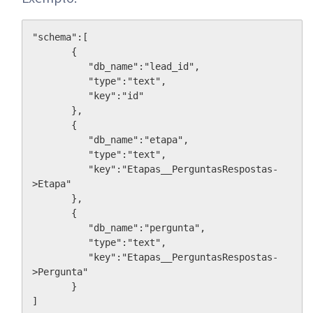
"schema":[
       {
          "db_name":"lead_id",
          "type":"text",
          "key":"id"
       },
       {
          "db_name":"etapa",
          "type":"text",
          "key":"Etapas__PerguntasRespostas-
>Etapa"
       },
       {
          "db_name":"pergunta",
          "type":"text",
          "key":"Etapas__PerguntasRespostas-
>Pergunta"
       }
]