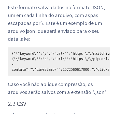
Este formato salva dados no formato JSON,
um em cada linha do arquivo, com aspas
escapadas por \. Este é um exemplo de um
arquivo jsonl que será enviado para o seu
data lake:
{"\"keyword\"":"y","\"url\"":"https:\/\/mailchi.mp
{"\"keyword\"":"z","\"url\"":"https:\/\/pipedrivew
- 
contato","\"timestamp\"":1572560617000,"\"clicks\"
Caso você não aplique compressão, os
arquivos serão salvos com a extensão ".json"
2.2 CSV