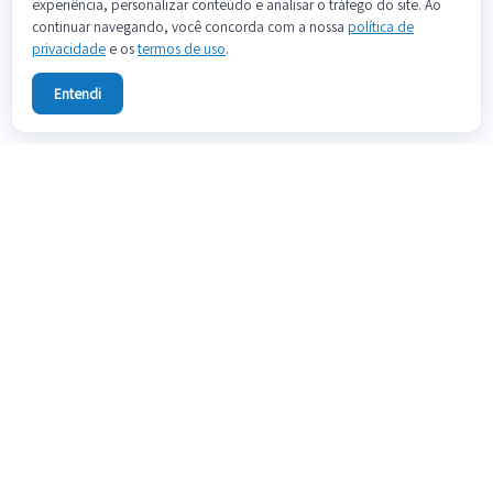
experiência, personalizar conteúdo e analisar o tráfego do site. Ao
continuar navegando, você concorda com a nossa
política de
privacidade
e os
termos de uso
.
Entendi
Sobre
Fale conosco
Preços
Blog
Documentação
Termos de uso
Política de privacidade
Teste grátis