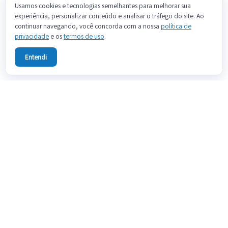
Usamos cookies e tecnologias semelhantes para melhorar sua
experiência, personalizar conteúdo e analisar o tráfego do site. Ao
continuar navegando, você concorda com a nossa
política de
privacidade
e os
termos de uso
.
Entendi
Sobre
Fale conosco
Preços
Blog
Documentação
Termos de uso
Política de privacidade