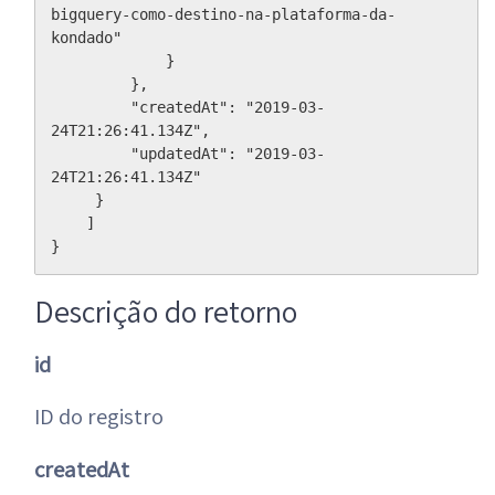
bigquery-como-destino-na-plataforma-da-
kondado"

             }

         },

         "createdAt": "2019-03-
24T21:26:41.134Z",

         "updatedAt": "2019-03-
24T21:26:41.134Z"

     }

    ]

}
Descrição do retorno
id
ID do registro
createdAt