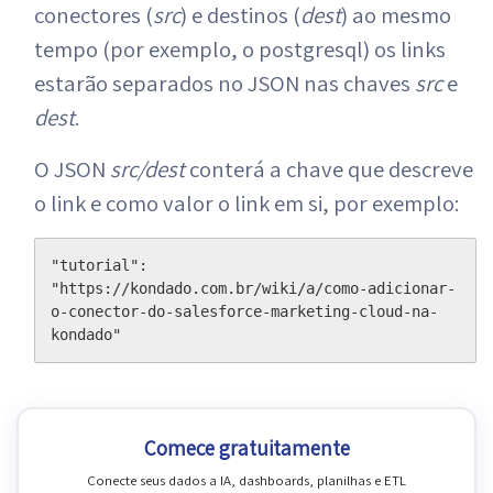
conectores (
src
) e destinos (
dest
) ao mesmo
tempo (por exemplo, o postgresql) os links
estarão separados no JSON nas chaves
src
e
dest
.
O JSON
src/dest
conterá a chave que descreve
o link e como valor o link em si, por exemplo:
"tutorial": 
"https://kondado.com.br/wiki/a/como-adicionar-
o-conector-do-salesforce-marketing-cloud-na-
kondado"
Comece gratuitamente
Conecte seus dados a IA, dashboards, planilhas e ETL