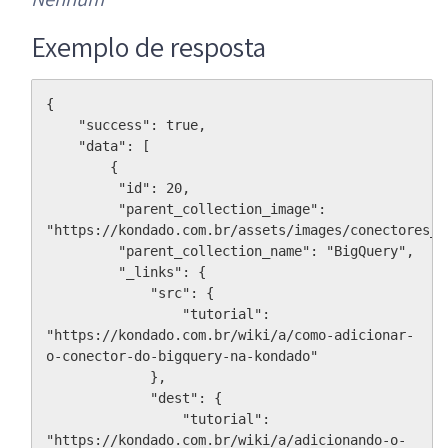
Exemplo de resposta
{

    "success": true,

    "data": [

        {

         "id": 20,

         "parent_collection_image": 
"https://kondado.com.br/assets/images/conectores_bi
         "parent_collection_name": "BigQuery",

         "_links": {

             "src": {

                 "tutorial": 
"https://kondado.com.br/wiki/a/como-adicionar-
o-conector-do-bigquery-na-kondado"

             },

             "dest": {

                 "tutorial": 
"https://kondado.com.br/wiki/a/adicionando-o-