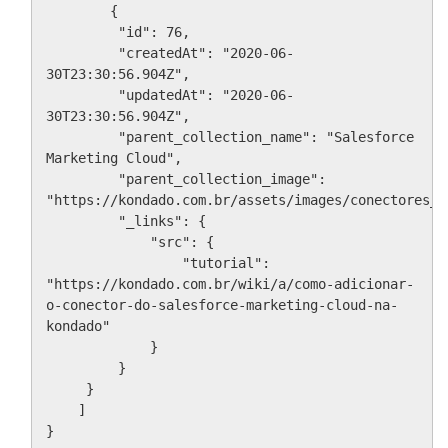
        {

         "id": 76,

         "createdAt": "2020-06-
30T23:30:56.904Z",

         "updatedAt": "2020-06-
30T23:30:56.904Z",

         "parent_collection_name": "Salesforce 
Marketing Cloud",

         "parent_collection_image": 
"https://kondado.com.br/assets/images/conectores_s
         "_links": {

             "src": {

                 "tutorial": 
"https://kondado.com.br/wiki/a/como-adicionar-
o-conector-do-salesforce-marketing-cloud-na-
kondado"

             }

         }

     }

    ]

}