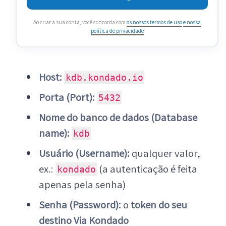
Ao criar a sua conta, você concorda com
os nossos termos de uso
e nossa
política de privacidade
Host:
kdb.kondado.io
Porta (Port):
5432
Nome do banco de dados (Database
name):
kdb
Usuário (Username):
qualquer valor,
ex.:
(a autenticação é feita
kondado
apenas pela senha)
Senha (Password):
o
token do seu
destino Via Kondado