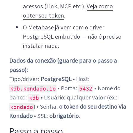
acessos (Link, MCP etc.).
Veja como
obter seu token
.
O Metabase já vem com o driver
PostgreSQL embutido — não é preciso
instalar nada.
Dados da conexão (guarde para o passo a
passo):
Tipo/driver:
PostgreSQL
• Host:
• Porta:
• Nome do
kdb.kondado.io
5432
banco:
• Usuário: qualquer valor (ex.:
kdb
) • Senha:
o token do seu destino Via
kondado
Kondado
• SSL:
obrigatório
.
Passo a passo