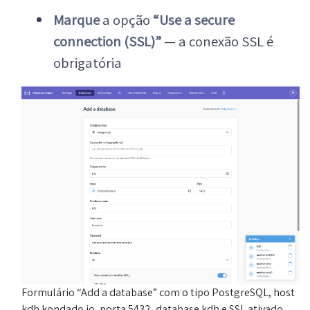
Marque
a opção
“Use a secure
connection (SSL)”
— a conexão SSL é
obrigatória
Formulário “Add a database” com o tipo PostgreSQL, host
kdb.kondado.io, porta 5432, database kdb e SSL ativado.