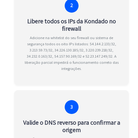
2
Libere todos os IPs da Kondado no
firewall
Adicione na whitelist do seu firewall ou sistema de
segurança todos os oito IPs listados: 54.144.2.133/32,
3.213.59.73/32, 34.226.130.185/32, 3.220.239.218/32,
34.232.0.163/32, 54.157.90.169/32 e 52.23.147.249/32. A
liberação parcial impedirá o funcionamento correto das
integrações.
3
Valide o DNS reverso para confirmar a
origem