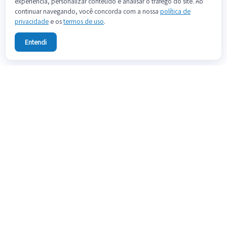
experiência, personalizar conteúdo e analisar o tráfego do site. Ao
continuar navegando, você concorda com a nossa
política de
privacidade
e os
termos de uso
.
Entendi
Sobre
Fale conosco
Preços
Blog
Documentação
Termos de uso
Política de privacidade
Teste grátis