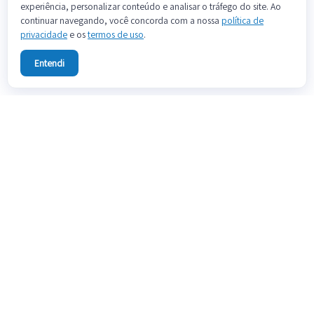
experiência, personalizar conteúdo e analisar o tráfego do site. Ao
continuar navegando, você concorda com a nossa
política de
privacidade
e os
termos de uso
.
Entendi
Sobre
Fale conosco
Preços
Blog
Documentação
Termos de uso
Política de privacidade
Teste grátis