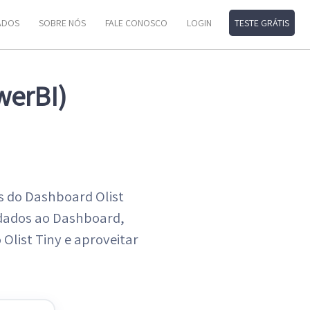
ADOS
SOBRE NÓS
FALE CONOSCO
LOGIN
TESTE GRÁTIS
werBI)
s do Dashboard Olist
s dados ao Dashboard,
Olist Tiny e aproveitar