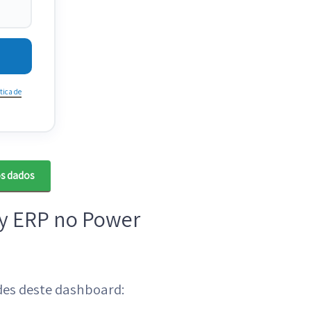
tica de
os dados
ny ERP no Power
ades deste dashboard: