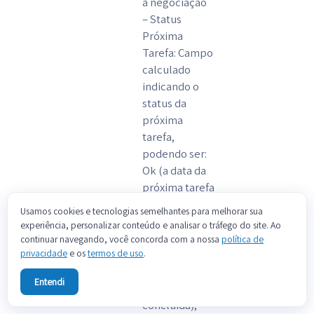
a negociação
– Status
Próxima
Tarefa: Campo
calculado
indicando o
status da
próxima
tarefa,
podendo ser:
Ok (a data da
próxima tarefa
ainda está no
Usamos cookies e tecnologias semelhantes para melhorar sua
futuro), Atraso
experiência, personalizar conteúdo e analisar o tráfego do site. Ao
(a data da
continuar navegando, você concorda com a nossa
política de
próxima tarefa
privacidade
e os
termos de uso
.
já passou e ela
Entendi
ainda não foi
concluída),