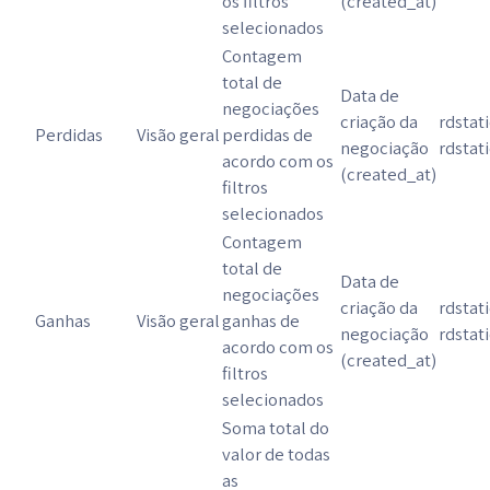
os filtros
(created_at)
selecionados
Contagem
total de
Data de
negociações
criação da
rdstat
Perdidas
Visão geral
perdidas de
negociação
rdstat
acordo com os
(created_at)
filtros
selecionados
Contagem
total de
Data de
negociações
criação da
rdstat
Ganhas
Visão geral
ganhas de
negociação
rdstat
acordo com os
(created_at)
filtros
selecionados
Soma total do
valor de todas
as