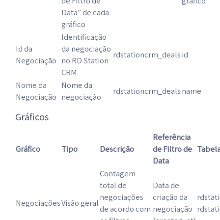
de Filtro de
gráfico
Data” de cada
gráfico
Identificação
Id da
da negociação
rdstationcrm_deals
id
Negociação
no RD Station
CRM
Nome da
Nome da
rdstationcrm_deals
name
Negociação
negociação
Gráficos
Referência
Gráfico
Tipo
Descrição
de Filtro de
Tabela
Data
Contagem
total de
Data de
negociações
criação da
rdstat
Negociações
Visão geral
de acordo com
negociação
rdstat