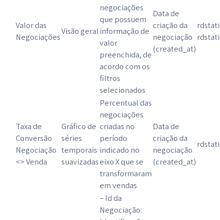
negociações
Data de
que possuem
Valor das
criação da
rdstat
Visão geral
informação de
Negociações
negociação
rdstat
valor
(created_at)
preenchida, de
acordo com os
filtros
selecionados
Percentual das
negociações
Taxa de
Gráfico de
criadas no
Data de
Conversão
séries
período
criação da
rdstat
Negociação
temporais
indicado no
negociação
<> Venda
suavizadas
eixo X que se
(created_at)
transformaram
em vendas
– Id da
Negociação: