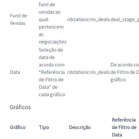
funil de
vendas ao
Funil de
qual
rdstationcrm_deals
deal_stage_
Vendas
pertencem
as
negociações
Seleção de
data de
acordo com
De acordo c
Data
“Referência
rdstationcrm_deals
de Filtro de 
de Filtro de
gráfico
Data” de
cada gráfico
Gráficos
Referência
Gráfico
Tipo
Descrição
de Filtro de
Data