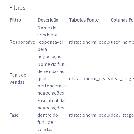
Filtros
Filtro
Descrição
Tabelas Fonte
Colunas Fo
Nome do
vendedor
Responsável
responsável
rdstationcrm_deals
user_nam
pela
negociação
Nome do funil
de vendas ao
Funil de
qual
rdstationcrm_deals
deal_stag
Vendas
pertencem as
negociações
Fase atual das
negociações
Fase
dentro do
rdstationcrm_deals
deal_stag
funil de
vendas