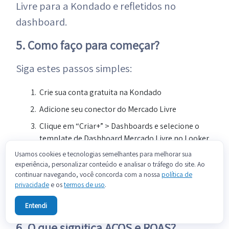
Livre para a Kondado e refletidos no
dashboard.
5. Como faço para começar?
Siga estes passos simples:
Crie sua conta gratuita na Kondado
Adicione seu conector do Mercado Livre
Clique em “Criar+” > Dashboards e selecione o
template de Dashboard Mercado Livre no Looker
Studio
Usamos cookies e tecnologias semelhantes para melhorar sua
experiência, personalizar conteúdo e analisar o tráfego do site. Ao
Pronto! Agora basta aguardar a execução das
continuar navegando, você concorda com a nossa
política de
integrações e logo seus dados estarão disponíveis
privacidade
e os
termos de uso
.
automaticamente. Você receberá notificação por e-
mail sobre como acessar o Dashboard.
Entendi
6. O que significa ACOS e ROAS?