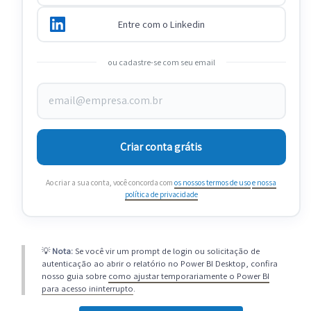
Entre com o Linkedin
ou cadastre-se com seu email
Criar conta grátis
Ao criar a sua conta, você concorda com
os nossos termos de uso
e nossa
política de privacidade
💡
Nota:
Se você vir um prompt de login ou solicitação de
autenticação ao abrir o relatório no Power BI Desktop, confira
nosso guia sobre
como ajustar temporariamente o Power BI
para acesso ininterrupto
.