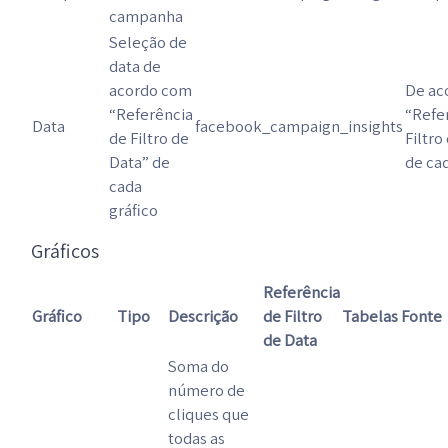
campanha
Seleção de
data de
acordo com
De ac
“Referência
“Refe
Data
facebook_campaign_insights
de Filtro de
Filtro
Data” de
de cad
cada
gráfico
Gráficos
Referência
Gráfico
Tipo
Descrição
de Filtro
Tabelas Fonte
de Data
Soma do
número de
cliques que
todas as