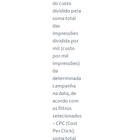
do custo
dividido pela
soma total
das
impressões
dividida por
mil (custo
por mil
impressões)
da
determinada
campanha
na data, de
acordo com
os filtros
selecionados
– CPC (Cost
Per Click):
soma total