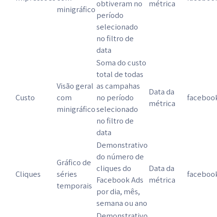
obtiveram no
métrica
minigráfico
período
selecionado
no filtro de
data
Soma do custo
total de todas
Visão geral
as campahas
Data da
Custo
com
no período
faceboo
métrica
minigráfico
selecionado
no filtro de
data
Demonstrativo
do número de
Gráfico de
cliques do
Data da
Cliques
séries
faceboo
Facebook Ads
métrica
temporais
por dia, mês,
semana ou ano
Demonstrativo