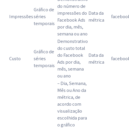
do número de
Gráfico de
impressões do
Data da
Impressões
séries
faceboo
Facebook Ads
métrica
temporais
por dia, mês,
semana ou ano
Demonstrativo
do custo total
Gráfico de
do Facebook
Data da
Custo
séries
faceboo
Ads por dia,
métrica
temporais
mês, semana
ou ano
– Dia, Semana,
Mês ou Ano da
métrica, de
acordo com
visualização
escolhida para
o gráfico