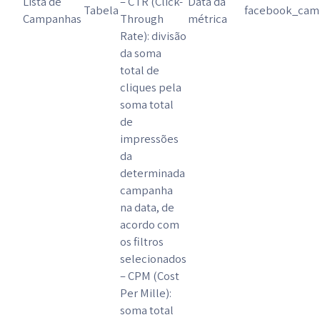
Lista de
– CTR (Click-
Data da
Tabela
facebook_camp
Campanhas
Through
métrica
Rate): divisão
da soma
total de
cliques pela
soma total
de
impressões
da
determinada
campanha
na data, de
acordo com
os filtros
selecionados
– CPM (Cost
Per Mille):
soma total