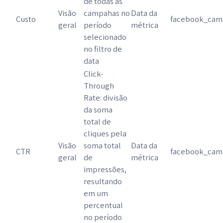
de todas as
Visão
campahas no
Data da
Custo
facebook_camp
geral
período
métrica
selecionado
no filtro de
data
Click-
Through
Rate: divisão
da soma
total de
cliques pela
Visão
soma total
Data da
CTR
facebook_camp
geral
de
métrica
impressões,
resultando
em um
percentual
no período