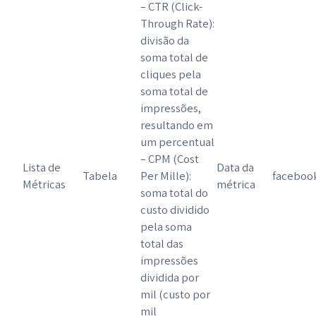
– CTR (Click-
Through Rate):
divisão da
soma total de
cliques pela
soma total de
impressões,
resultando em
um percentual
– CPM (Cost
Lista de
Data da
Tabela
Per Mille):
faceboo
Métricas
métrica
soma total do
custo dividido
pela soma
total das
impressões
dividida por
mil (custo por
mil