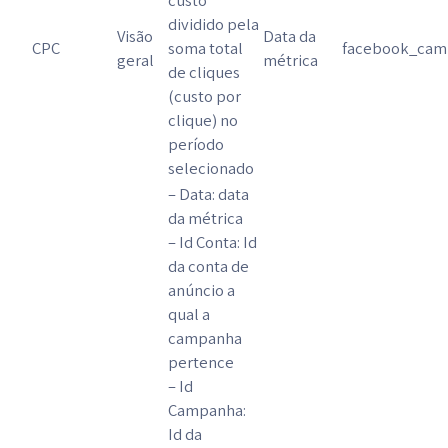
custo
dividido pela
Visão
Data da
CPC
soma total
facebook_camp
geral
métrica
de cliques
(custo por
clique) no
período
selecionado
– Data: data
da métrica
– Id Conta: Id
da conta de
anúncio a
qual a
campanha
pertence
– Id
Campanha:
Id da