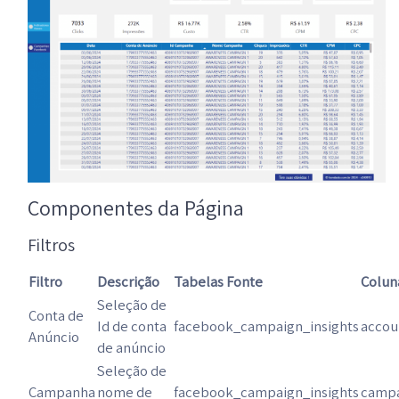
Componentes da Página
Filtros
Filtro
Descrição
Tabelas Fonte
Colun
Seleção de
Conta de
Id de conta
facebook_campaign_insights
accou
Anúncio
de anúncio
Seleção de
Campanha
nome de
facebook_campaign_insights
camp