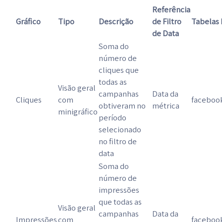
Referência
Gráfico
Tipo
Descrição
de Filtro
Tabelas 
de Data
Soma do
número de
cliques que
todas as
Visão geral
campanhas
Data da
Cliques
com
faceboo
obtiveram no
métrica
minigráfico
período
selecionado
no filtro de
data
Soma do
número de
impressões
que todas as
Visão geral
campanhas
Data da
Impressões
com
faceboo