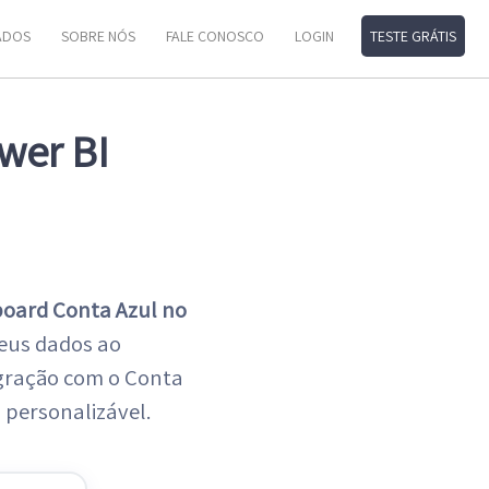
ADOS
SOBRE NÓS
FALE CONOSCO
LOGIN
TESTE GRÁTIS
wer BI
oard Conta Azul no
seus dados ao
egração com o Conta
 personalizável.