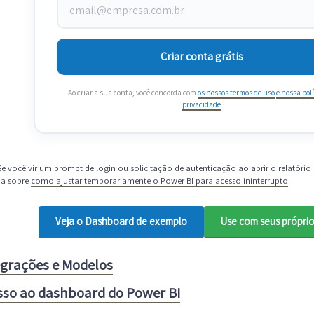
Criar conta grátis
Ao criar a sua conta, você concorda com
os nossos termos de uso
e nossa polí
privacidade
e você vir um prompt de login ou solicitação de autenticação ao abrir o relatório
ia sobre
como ajustar temporariamente o Power BI para acesso ininterrupto
.
Veja o Dashboard de exemplo
Use com seus própri
egrações e Modelos
sso ao dashboard do Power BI