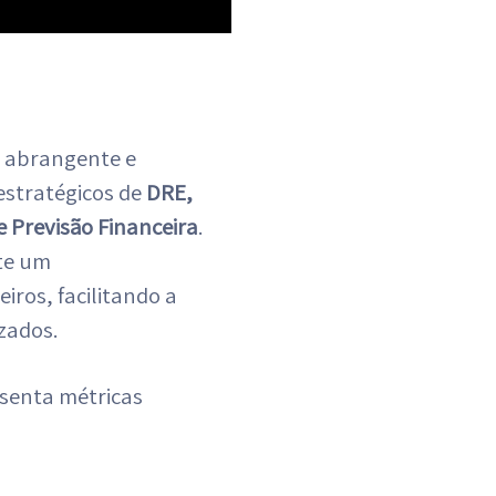
 abrangente e
estratégicos de
DRE,
e Previsão Financeira
.
ite um
iros, facilitando a
zados.
esenta métricas