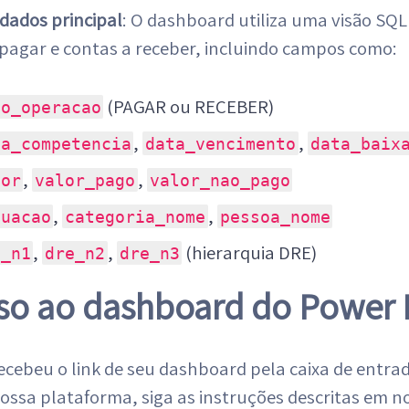
dados principal
: O dashboard utiliza uma visão SQ
 pagar e contas a receber, incluindo campos como:
(PAGAR ou RECEBER)
po_operacao
,
,
ta_competencia
data_vencimento
data_baix
,
,
lor
valor_pago
valor_nao_pago
,
,
tuacao
categoria_nome
pessoa_nome
,
,
(hierarquia DRE)
e_n1
dre_n2
dre_n3
so ao dashboard do Power 
ecebeu o link de seu dashboard pela caixa de entrad
ossa plataforma, siga as instruções descritas em n