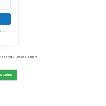
tica de
 no Power BI Desktop, confira
os dados