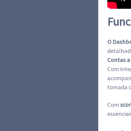
Func
O Dashbo
detalhad
Contas a 
Com inte
acompanha
tomada d
Com
scor
essenciai